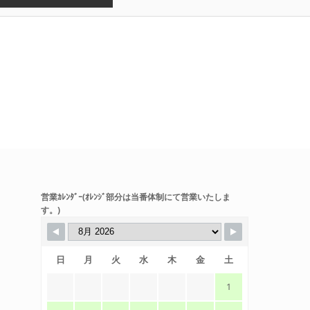
営業ｶﾚﾝﾀﾞｰ(ｵﾚﾝｼﾞ部分は当番体制にて営業いたしま
す。)
日
月
火
水
木
金
土
1